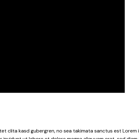
tet clita kasd gubergren, no sea takimata sanctus est Lorem i
 invidunt ut labore et dolore magna aliquyam erat, sed diam 