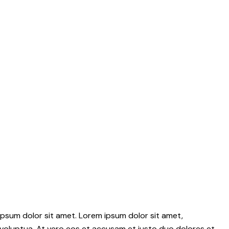
psum dolor sit amet. Lorem ipsum dolor sit amet,
voluptua. At vero eos et accusam et justo duo dolores et