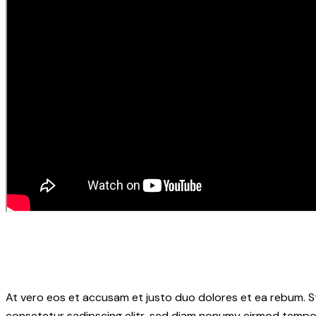
At vero eos et accusam et justo duo dolores et ea rebum. S
consetetur sadipscing elitr, sed diam nonumy eirmod tempor